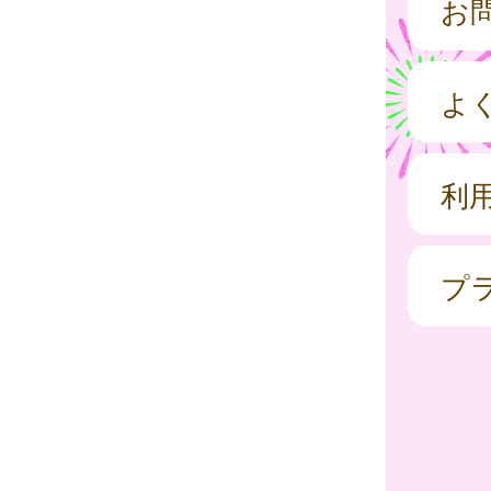
お
よ
利
プ