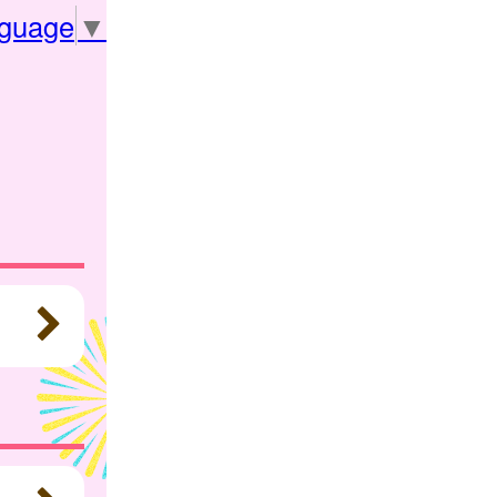
nguage
▼