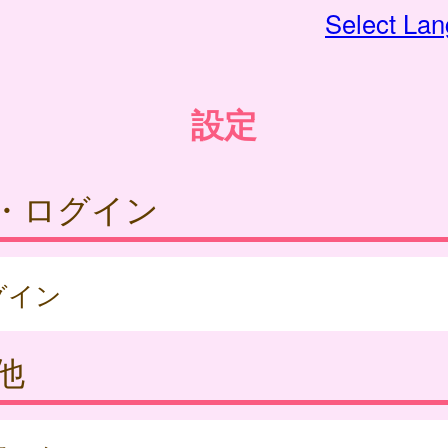
Select La
設定
・ログイン
グイン
他