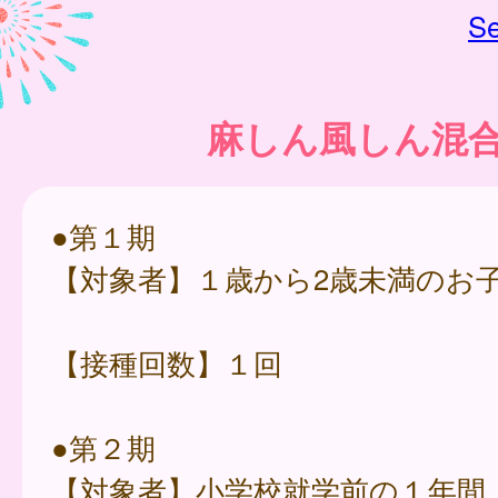
Se
麻しん風しん混
●第１期
【対象者】１歳から2歳未満のお
【接種回数】１回
●第２期
【対象者】小学校就学前の１年間