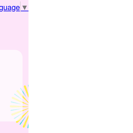
nguage
▼