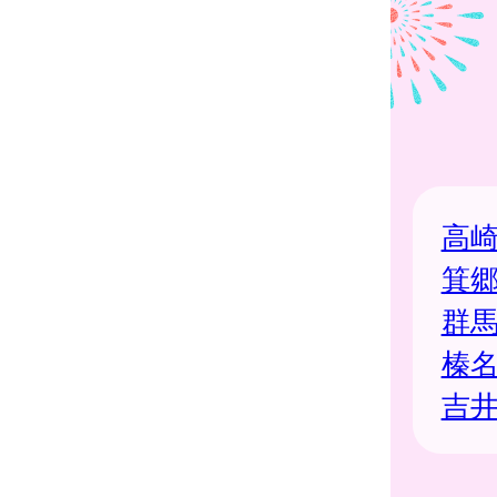
高
箕
群
榛
吉