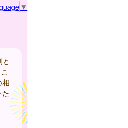
nguage
▼
測と
のこ
の相
かた