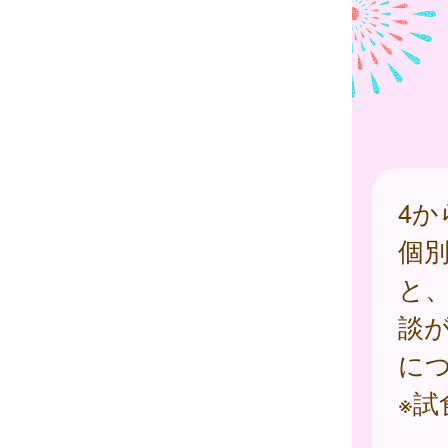
4
個
と
談
に
※