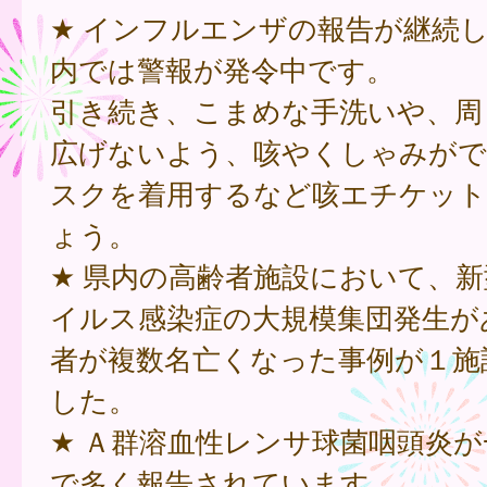
★ インフルエンザの報告が継続
内では警報が発令中です。
引き続き、こまめな手洗いや、周
広げないよう、咳やくしゃみが
スクを着用するなど咳エチケット
ょう。
★ 県内の高齢者施設において、
イルス感染症の大規模集団発生が
者が複数名亡くなった事例が１施
した。
★ Ａ群溶血性レンサ球菌咽頭炎
で多く報告されています。