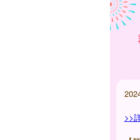
20
>>