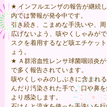
★ インフルエンザの報告が継続
内では警報が発令中です。
引き続き、こまめな手洗いや、周
広げないよう、咳やくしゃみが
スクを着用するなど咳エチケット
ょう。
★ Ａ群溶血性レンサ球菌咽頭炎
で多く報告されています。
咳やくしゃみのしぶきに含まれる
んだり汚染された手で、口や鼻を
より感染します。
石けんと流水を使った手洗いを行