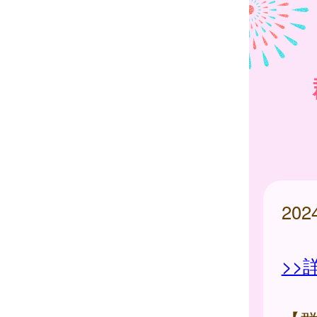
20
>>