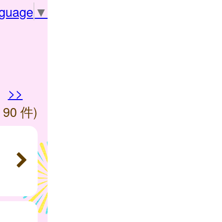
nguage
▼
>>
 90 件)