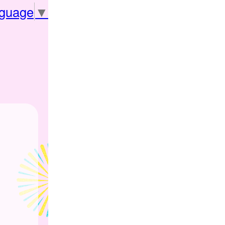
nguage
▼